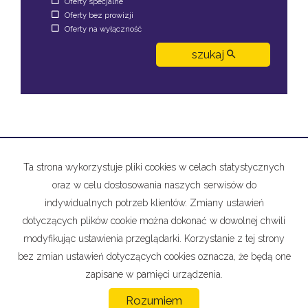
Oferty specjalne
Oferty bez prowizji
Oferty na wyłączność
szukaj
ZGŁOSZENIA BANER1
Ta strona wykorzystuje pliki cookies w celach statystycznych
oraz w celu dostosowania naszych serwisów do
indywidualnych potrzeb klientów. Zmiany ustawień
Sprzedajesz
nieruchomość?
Dodaj ją do naszej bazy!
dotyczących plików cookie można dokonać w dowolnej chwili
modyfikując ustawienia przeglądarki. Korzystanie z tej strony
bez zmian ustawień dotyczących cookies oznacza, że będą one
zapisane w pamięci urządzenia.
Rozumiem
Gabrypol
2026
Program dla biur nieruchomości
Galactica Virgo