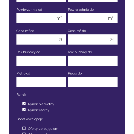
1 pokój
1 pokój
Powierzchnia od
Powierzchnia do
2 pokoje
2 pokoje
2
2
m
m
3 pokoje
3 pokoje
2
2
Cena m
od
Cena m
do
4 pokoje
4 pokoje
zł
zł
5 pokoi
5 pokoi
6 pokoi
6 pokoi
Rok budowy od
Rok budowy do
Piętro od
Piętro do
Rynek
Rynek pierwotny
Rynek wtórny
Dodatkowe opcje
Oferty ze zdjęciem