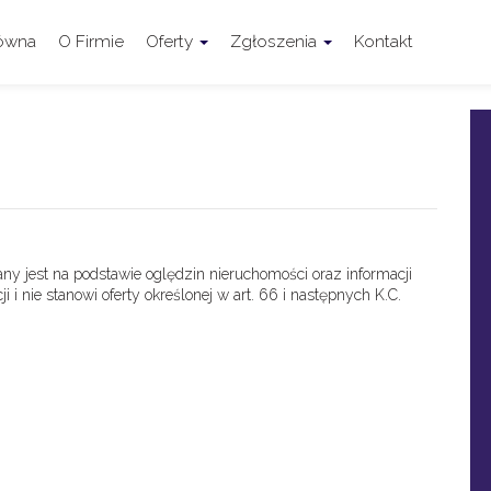
łówna
O Firmie
Oferty
Zgłoszenia
Kontakt
any jest na podstawie oględzin nieruchomości oraz informacji
 i nie stanowi oferty określonej w art. 66 i następnych K.C.